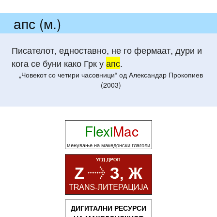
апс (м.)
Писателот, едноставно, не го фермаат, дури и
кога се буни како Грк у
апс
.
„Човекот со четири часовници“ од Александар Прокопиев
(2003)
Flexi
Mac
менување на македонски глаголи
ДИГИТАЛНИ РЕСУРСИ