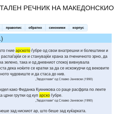
ТАЛЕН РЕЧНИК НА МАКЕДОНСКИО
правопис
обратно
синоними
корпус
.)
што гние
арското
ѓубре од свои внатрешни и болештини и
 распаѓајќи се и станувајќи храна за пченичното зрно, да
оа зелено, така и од дневниот спокој вивнувала
ста дека ноќите се кратки за да се искожурчи од вековите
ното чудовиште и да стаса до нив.
„Тврдоглави“ од Славко Јаневски (1990)
идел како Фиданка Кукникова со раце расфрла по леите
ќа црни грутки од куп
арско
ѓубре.
„Тврдоглави“ од Славко Јаневски (1990)
чеше зад нискиот ар, што беше зад куќарката.