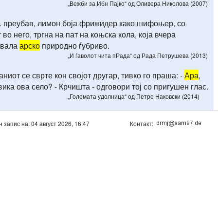
„Вежби за Ибн Пајко“ од Оливера Николова (2007)
... преубав, лимон боја фрижидер како шифоњер, со
во него, тргна на пат на коњска кола, која вчера
увала
арско
природно ѓубриво.
„И ѓаволот чита пРада“ од Рада Петрушева (2013)
ниот се сврте кон својот другар, тивко го праша: -
Ара
,
вика ова село? - Крчишта - одговори тој со пригушен глас.
„Големата удолница“ од Петре Наковски (2014)
н запис на: 04 август 2026, 16:47
Контакт: