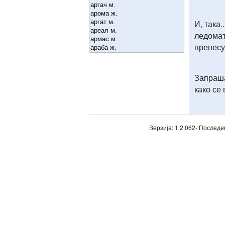
И, така
ледомат 
пренес
Запраша
како се 
Верзија: 1.2.062- Последе