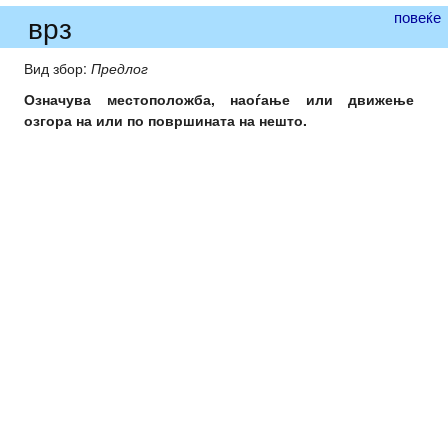
повеќе
врз
Вид збор:
Предлог
Означува местоположба, наоѓање или движење
озгора на или по површината на нешто.