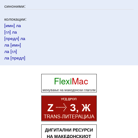
синоними:
колокации:
[имн] ла
[гл] ла
[предл] ла
ла [имн]
ла [гл]
ла [предл]
Flexi
Mac
менување на македонски глаголи
ДИГИТАЛНИ РЕСУРСИ
НА МАКЕДОНСКИОТ