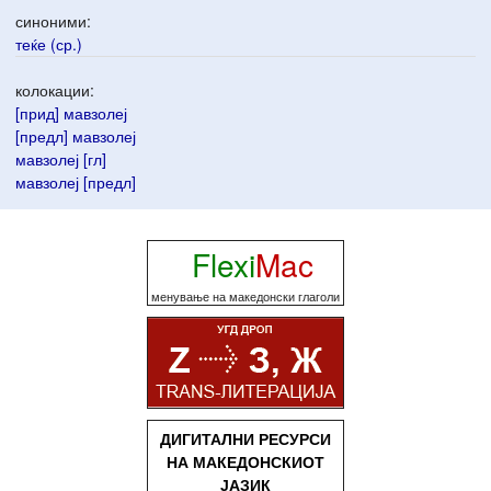
синоними:
теќе (ср.)
колокации:
[прид] мавзолеј
[предл] мавзолеј
мавзолеј [гл]
мавзолеј [предл]
Flexi
Mac
менување на македонски глаголи
ДИГИТАЛНИ РЕСУРСИ
НА МАКЕДОНСКИОТ
ЈАЗИК