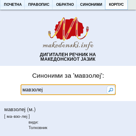
ПОЧЕТНА
ПРАВОПИС
ОБРАТНО
СИНОНИМИ
КОРПУС
ДИГИТАЛЕН РЕЧНИК НА
МАКЕДОНСКИОТ ЈАЗИК
Синоними за 'мавзолеј':
мавзолеј (м.)
[ ма-взо-леј ]
види:
Толковник