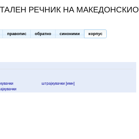
ТАЛЕН РЕЧНИК НА МАКЕДОНСКИО
правопис
обратно
синоними
корпус
јкувачки
штрајкувачки [имн]
ајкувачки