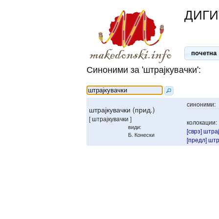
ДИГИ
почетна
Синоними за 'штрајкувачки':
синоними:
штрајкувачки (прид.)
[ штрајкувачки ]
колокации:
види:
[сврз] штра
Б. Конески
[предл] штр